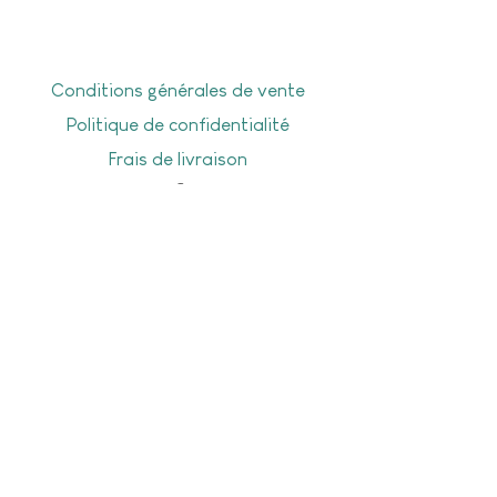
Conditions générales de vente
Politique de confidentialité
Frais de livraison
Livraison offerte dès 50€ d'achat en
point Mondial Relay, dès 70€ d’achat à
domicile, ou sur Gesves-Ohey-Assesse
Stay tuned!