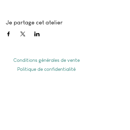
Je partage cet atelier
Conditions générales de vente
Politique de confidentialité
Frais de livraison
Livraison offerte dès 50€ d'achat en
point Mondial Relay, dès 70€ d’achat à
domicile, ou sur Gesves-Ohey-Assesse