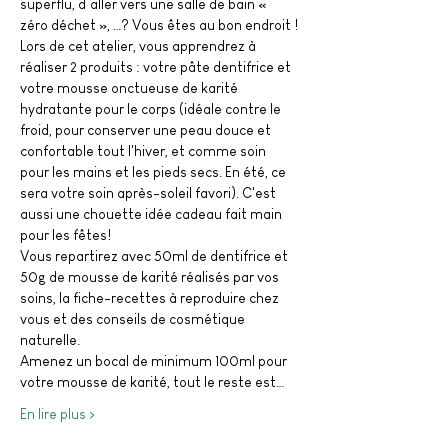
superflu, d’aller vers une salle de bain « 
zéro déchet », …? Vous êtes au bon endroit !
Lors de cet atelier, vous apprendrez à 
réaliser 2 produits : votre pâte dentifrice et 
votre mousse onctueuse de karité 
hydratante pour le corps (idéale contre le 
froid, pour conserver une peau douce et 
confortable tout l'hiver, et comme soin 
pour les mains et les pieds secs. En été, ce 
sera votre soin après-soleil favori). C'est 
aussi une chouette idée cadeau fait main 
pour les fêtes!
Vous repartirez avec 50ml de dentifrice et 
50g de mousse de karité réalisés par vos 
soins, la fiche-recettes à reproduire chez 
vous et des conseils de cosmétique 
naturelle. 
Amenez un bocal de minimum 100ml pour 
votre mousse de karité, tout le reste est…
En lire plus >