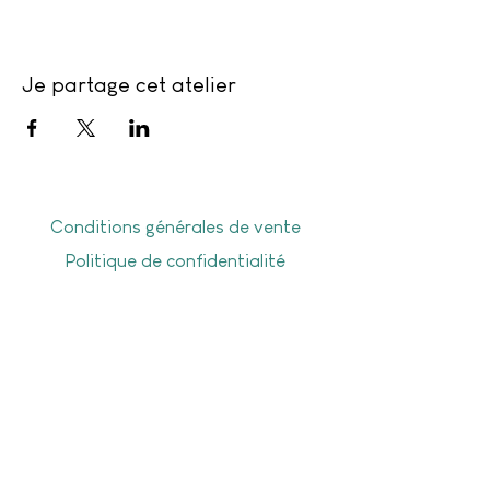
Je partage cet atelier
Conditions générales de vente
Politique de confidentialité
Frais de livraison
Livraison offerte dès 50€ d'achat en
point Mondial Relay, dès 70€ d’achat à
domicile, ou sur Gesves-Ohey-Assesse