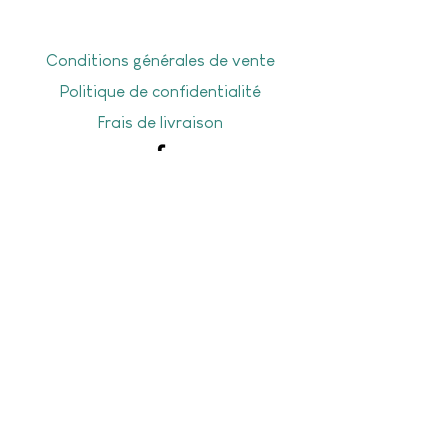
Conditions générales de vente
Politique de confidentialité
Frais de livraison
Livraison offerte dès 50€ d'achat en
point Mondial Relay, dès 70€ d’achat à
domicile, ou sur Gesves-Ohey-Assesse
Stay tuned!
Envoyer